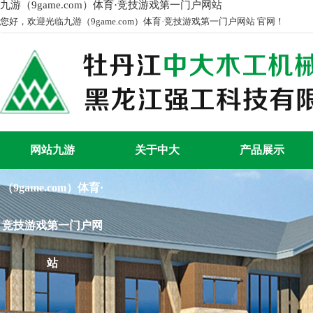
九游（9game.com）体育·竞技游戏第一门户网站
您好，欢迎光临九游（9game.com）体育·竞技游戏第一门户网站 官网！
网站九游
关于中大
产品展示
（9game.com）体育·
竞技游戏第一门户网
站