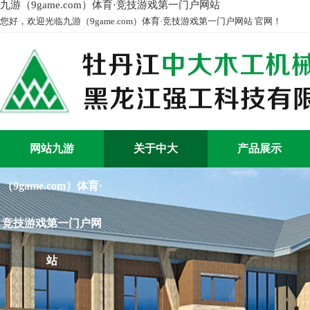
九游（9game.com）体育·竞技游戏第一门户网站
您好，欢迎光临九游（9game.com）体育·竞技游戏第一门户网站 官网！
网站九游
关于中大
产品展示
（9game.com）体育·
竞技游戏第一门户网
站