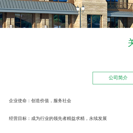
公司简介
企业使命：创造价值，服务社会
经营目标：成为行业的领先者精益求精，永续发展