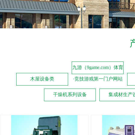
九游（9game.com）体育
木屋设备类
·竞技游戏第一门户网站
干燥机系列设备
集成材生产