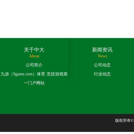
关于中大
新闻资讯
About
News
公司简介
公司动态
九游（9game.com）体育·竞技游戏第
行业动态
一门户网站
版权所有©